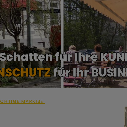
 Schatten für Ihre KU
ler
SONNENSCHUTZ
für
CHTIGE MARKISE.