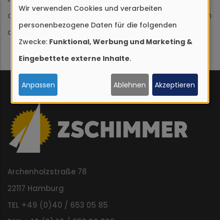
Wir verwenden Cookies und verarbeiten
Verwendung
der mal in Bremerhaven ist, dem La Luna ein Besuch
personenbezogene Daten für die folgenden
von
abzustatten. Es lohnt sich!
Zwecke:
Funktional, Werbung und Marketing &
personenbezogenen
Eingebettete externe Inhalte
.
Daten
und
Anpassen
Ablehnen
Akzeptieren
Cookies
Archenholzstraße 78
22117 Hamburg
TEL +49 (0)40 / 653 05 85