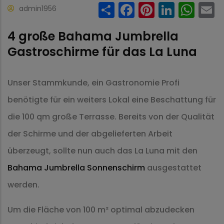
Share
Facebook
Pinteres
Linke
Wh
admin1956
4 große Bahama Jumbrella
Gastroschirme für das La Luna
Unser Stammkunde, ein Gastronomie Profi
benötigte für ein weiters Lokal eine Beschattung für
die 100 qm große Terrasse. Bereits von der Qualität
der Schirme und der abgelieferten Arbeit
überzeugt, sollte nun auch das La Luna mit den
Bahama Jumbrella Sonnenschirm
ausgestattet
werden.
Um die Fläche von 100 m² optimal abzudecken