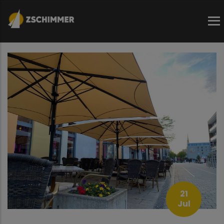
Direkt
zum
Inhalt
21
Jul