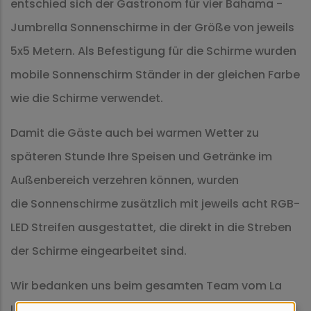
entschied sich der Gastronom für vier Bahama -
Jumbrella Sonnenschirme in der Größe von jeweils
5x5 Metern. Als Befestigung für die Schirme wurden
mobile Sonnenschirm Ständer in der gleichen Farbe
wie die Schirme verwendet.
Damit die Gäste auch bei warmen Wetter zu
späteren Stunde Ihre Speisen und Getränke im
Außenbereich verzehren können, wurden
die Sonnenschirme zusätzlich mit jeweils acht RGB-
LED Streifen ausgestattet, die direkt in die Streben
der Schirme eingearbeitet sind.
Wir bedanken uns beim gesamten Team vom La
Luna für die tolle Bewirtung und empfehlen jeden