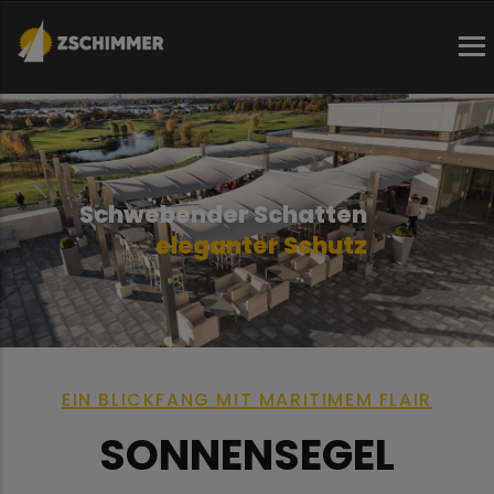
Direkt
zum
Inhalt
S
c
h
w
e
b
e
n
d
e
r
S
c
h
a
t
t
e
n
eleganter Schutz
EIN BLICKFANG MIT MARITIMEM FLAIR
SONNENSEGEL