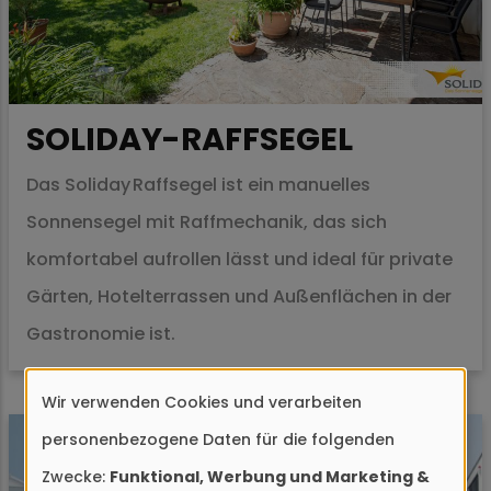
SOLIDAY-RAFFSEGEL
Das Soliday Raffsegel ist ein manuelles
Sonnensegel mit Raffmechanik, das sich
komfortabel aufrollen lässt und ideal für private
Gärten, Hotelterrassen und Außenflächen in der
Gastronomie ist.
Wir verwenden Cookies und verarbeiten
Verwendung
personenbezogene Daten für die folgenden
von
Zwecke:
Funktional, Werbung und Marketing &