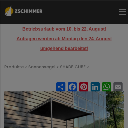
Direkt
zum
Inhalt
Betriebsurlaub vom 10. bis 22. August!
Anfragen werden ab Montag den 24. August
umgehend bearbeitet!
Pfadnavigation
Produkte >
Sonnensegel >
SHADE CUBE >
Share
Facebook
Pinteres
Linked
Wh
E