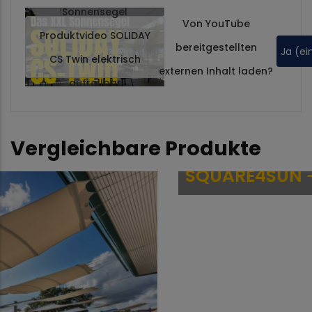
Sonnensegel
Von
YouTube
Produktvideo SOLIDAY
bereitgestellten
Ja (ei
CS Twin elektrisch
externen Inhalt laden?
aufrollbar
Vergleichbare Produkte