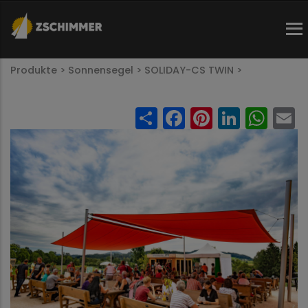
Direkt
zum
Inhalt
Pfadnavigation
Produkte >
Sonnensegel >
SOLIDAY-CS TWIN >
Share
Facebook
Pinteres
Linked
Wh
E