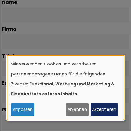
Name
Firma
Telefon
Wir verwenden Cookies und verarbeiten
Verwendung
personenbezogene Daten für die folgenden
von
Email
Zwecke:
Funktional, Werbung und Marketing &
personenbezogenen
Eingebettete externe Inhalte
.
Daten
und
Anpassen
Ablehnen
Akzeptieren
PLZ
Cookies