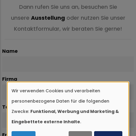
Dann rufen Sie uns an, besuchen Sie
unsere
Ausstellung
oder nutzen Sie unser
Kontaktformular, wir beraten Sie gerne!
Name
Firma
Wir verwenden Cookies und verarbeiten
Verwendung
personenbezogene Daten für die folgenden
von
Telefon
Zwecke:
Funktional, Werbung und Marketing &
personenbezogenen
Eingebettete externe Inhalte
.
Daten
Email