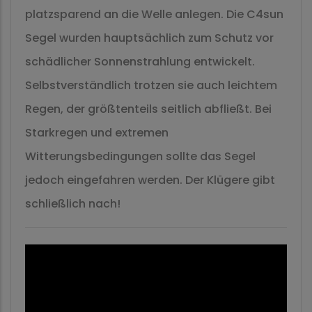
platzsparend an die Welle anlegen. Die C4sun
Segel wurden hauptsächlich zum Schutz vor
schädlicher Sonnenstrahlung entwickelt.
Selbstverständlich trotzen sie auch leichtem
Regen, der größtenteils seitlich abfließt. Bei
Starkregen und extremen
Witterungsbedingungen sollte das Segel
jedoch eingefahren werden. Der Klügere gibt
schließlich nach!
Video-
Datei