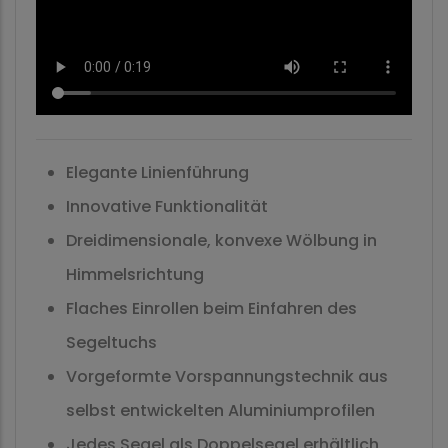
Elegante Linienführung
Innovative Funktionalität
Dreidimensionale, konvexe Wölbung in
Himmelsrichtung
Flaches Einrollen beim Einfahren des
Segeltuchs
Vorgeformte Vorspannungstechnik aus
selbst entwickelten Aluminiumprofilen
Jedes Segel als Doppelsegel erhältlich