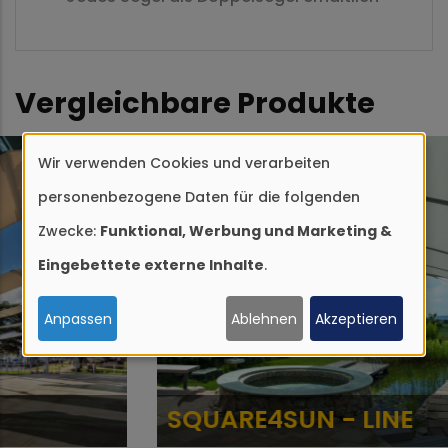
Vergleichbare Produkte
Wir verwenden Cookies und verarbeiten
Verwendung
personenbezogene Daten für die folgenden
von
Zwecke:
Funktional, Werbung und Marketing &
personenbezogenen
Eingebettete externe Inhalte
.
Daten
und
Anpassen
Ablehnen
Akzeptieren
Cookies
SQUARE4SUN - LINE