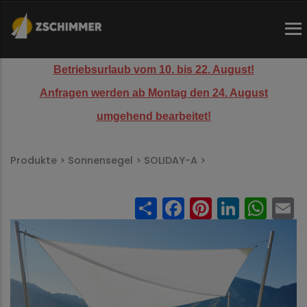
Direkt
zum
Inhalt
Betriebsurlaub vom 10. bis 22. August!
Anfragen werden ab Montag den 24. August
umgehend bearbeitet!
Pfadnavigation
Produkte >
Sonnensegel >
SOLIDAY-A >
Share
Facebook
Pinteres
Linked
Wh
E