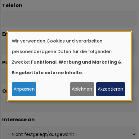
Telefon
Email
Wir verwenden Cookies und verarbeiten
Verwendung
personenbezogene Daten für die folgenden
von
Zwecke:
Funktional, Werbung und Marketing &
PLZ
personenbezogenen
Eingebettete externe Inhalte
.
Daten
und
Anpassen
Ablehnen
Akzeptieren
Ort
Cookies
Interesse an