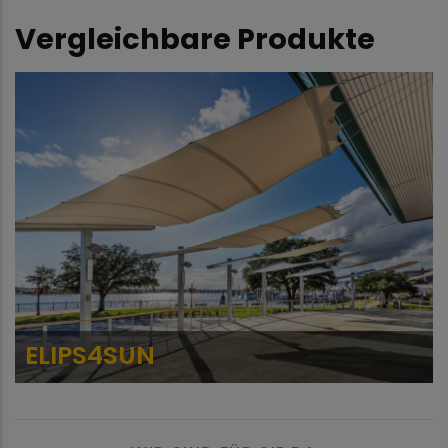
Vergleichbare Produkte
SQUARE4S
N