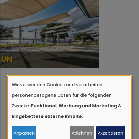
SQUARE4SUN - LINE
Wir verwenden Cookies und verarbeiten
Verwendung
WIR SIND FÜR SIE DA
personenbezogene Daten für die folgenden
von
ANFRAGE & KONTAKT
Zwecke:
Funktional, Werbung und Marketing &
personenbezogenen
Eingebettete externe Inhalte
.
Haben wir Ihr Interesse geweckt?
Daten
und
Dann rufen Sie uns an, besuchen Sie
Anpassen
Ablehnen
Akzeptieren