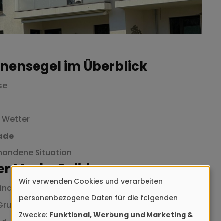
nensegel im Überblick
se
 Wetter
sade
rhandene Situation
er Marke Soliday
Wir verwenden Cookies und verarbeiten
Verwendung
indiger Lage in Hamburg fiel die Wahl auf das
personenbezogene Daten für die folgenden
von
 Grundrissen und offenen Flächen seine Stärken
Zwecke:
Funktional, Werbung und Marketing &