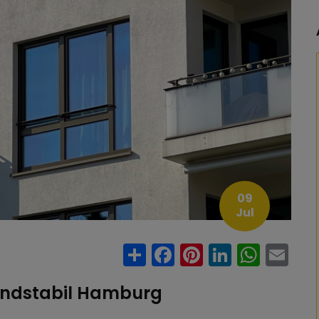
09
Jul
Share
Facebook
Pinterest
LinkedI
Wha
E
indstabil Hamburg