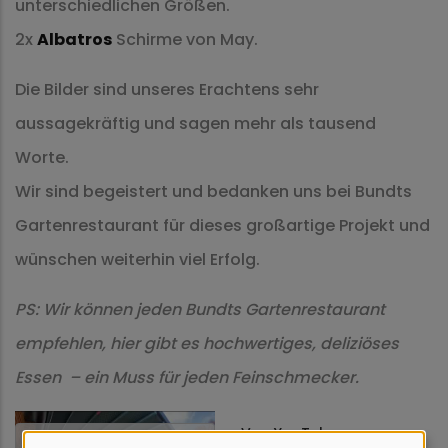
unterschiedlichen Größen.
2x
Albatros
Schirme von May.
Die Bilder sind unseres Erachtens sehr
aussagekräftig und sagen mehr als tausend
Worte.
Wir sind begeistert und bedanken uns bei Bundts
Gartenrestaurant für dieses großartige Projekt und
wünschen weiterhin viel Erfolg.
PS: Wir können jeden Bundts Gartenrestaurant
empfehlen, hier gibt es hochwertiges, deliziöses
Essen – ein Muss für jeden Feinschmecker.
Von
YouTube