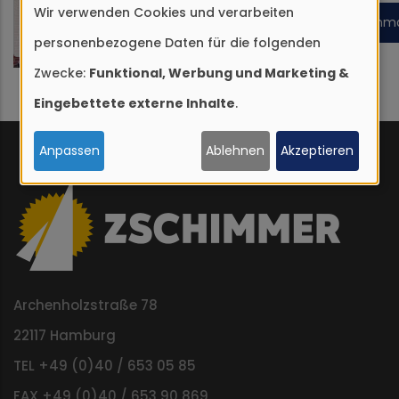
Pergola Silver für Ihre
Wir verwenden Cookies und verarbeiten
bereitgestellten
Verwendung
Ja (einma
Terrasse
personenbezogene Daten für die folgenden
externen Inhalt laden?
von
Zwecke:
Funktional, Werbung und Marketing &
personenbezogenen
Eingebettete externe Inhalte
.
Daten
und
Anpassen
Ablehnen
Akzeptieren
Cookies
Archenholzstraße 78
22117 Hamburg
TEL +49 (0)40 / 653 05 85
FAX +49 (0)40 / 653 90 869