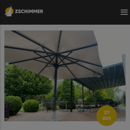
Direkt
zum
Inhalt
27
Oct