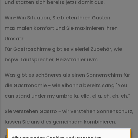
und statten sich bereits jetzt damit aus.
Win-Win Situation, Sie bieten Ihren Gästen
maximalen Komfort und Sie maximieren Ihren
Umsatz.
Für Gastroschirme gibt es vielerlei Zubehör, wie
bspw. Lautsprecher, Heizstrahler uvm.
Was gibt es schöneres als einen Sonnenschirm für
die Gastronomie - wie Rihanna bereits sang "You
can stand under my umbrella, ella, ella, eh, eh, eh."
Sie verstehen Gastro - wir verstehen Sonnenschutz,
lassen Sie uns dies gemeinsam kombinieren.
Ps. die Schirme eignen sich auch hervorragend für