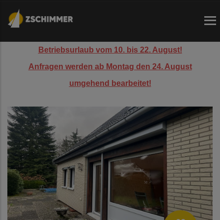
Direkt
zum
Inhalt
Betriebsurlaub vom 10. bis 22. August!
Anfragen werden ab Montag den 24. August
umgehend bearbeitet!