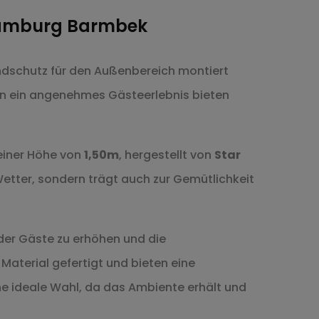
 Hamburg Barmbek
indschutz für den Außenbereich montiert
en ein angenehmes Gästeerlebnis bieten
einer Höhe von
1,50m
, hergestellt von
Star
Wetter, sondern trägt auch zur Gemütlichkeit
der Gäste zu erhöhen und die
aterial gefertigt und bieten eine
ne ideale Wahl, da das Ambiente erhält und