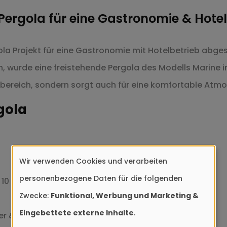
Pergola für eine Gastronomie & Hote
la Projekt für eine Gastronomie mit Hotelbetrieb abg
wurde eine freistehende Pergola des Modells Marine inst
bereich, sondern sorgt auch für eine komfortable Atm
gola
Wir verwenden Cookies und verarbeiten
Verwendung
personenbezogene Daten für die folgenden
 10
von
Zwecke:
Funktional, Werbung und Marketing &
personenbezogenen
Eingebettete externe Inhalte
.
ler & Senkrechtmarkisen
Daten