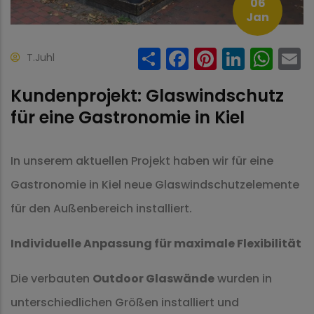
06
Jan
Share
Facebook
Pinteres
Linke
Wh
T.Juhl
Kundenprojekt: Glaswindschutz
für eine Gastronomie in Kiel
In unserem aktuellen Projekt haben wir für eine
Gastronomie in Kiel neue Glaswindschutzelemente
für den Außenbereich installiert.
Individuelle Anpassung für maximale Flexibilität
Die verbauten
Outdoor Glaswände
wurden in
unterschiedlichen Größen installiert und