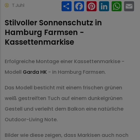
Share
Facebook
Pinteres
Linke
Wh
T.Juhl
Stilvoller Sonnenschutz in
Hamburg Farmsen -
Kassettenmarkise
Erfolgreiche Montage einer Kassettenmarkise -
Modell
Garda HK
- in Hamburg Farmsen.
Das Modell besticht mit einem frischen grünen
weiß gestreiften Tuch auf einem dunkelgrünen
Gestell und verleiht dem Balkon eine natürliche
Outdoor-Living Note.
Bilder wie diese zeigen, dass Markisen auch noch