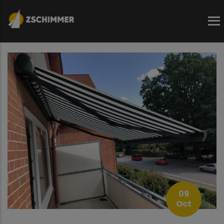
Direkt
zum
Inhalt
09
Oct