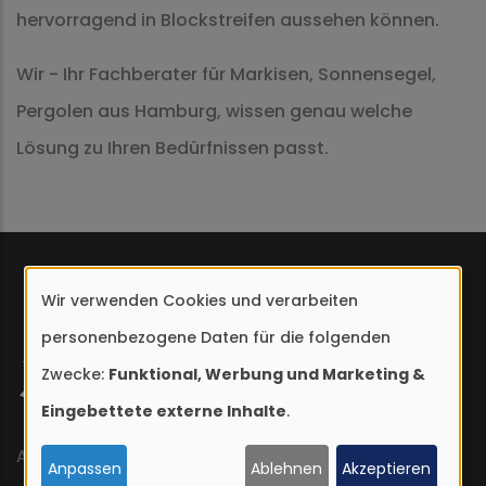
hervorragend in Blockstreifen aussehen können.
Wir - Ihr Fachberater für Markisen, Sonnensegel,
Pergolen aus Hamburg, wissen genau welche
Lösung zu Ihren Bedürfnissen passt.
Wir verwenden Cookies und verarbeiten
Verwendung
personenbezogene Daten für die folgenden
von
Zwecke:
Funktional, Werbung und Marketing &
personenbezogenen
Eingebettete externe Inhalte
.
Daten
und
Archenholzstraße 78
Anpassen
Ablehnen
Akzeptieren