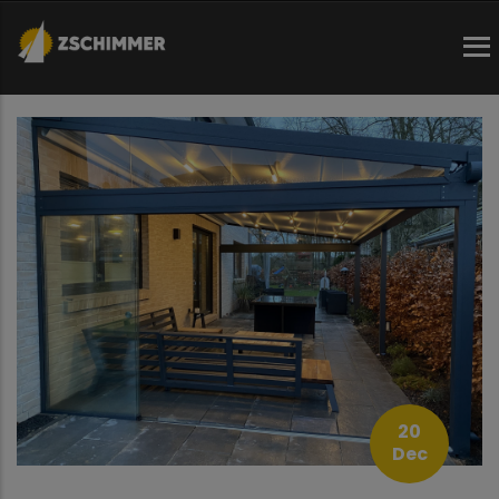
Direkt
zum
Inhalt
20
Dec