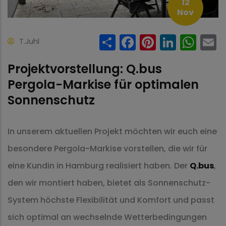
12
Nov
Share
Facebook
Pinteres
Linke
Wh
T.Juhl
Projektvorstellung: Q.bus
Pergola-Markise für optimalen
Sonnenschutz
In unserem aktuellen Projekt möchten wir euch eine
besondere Pergola-Markise vorstellen, die wir für
eine Kundin in Hamburg realisiert haben. Der
Q.bus
,
den wir montiert haben, bietet als Sonnenschutz-
System höchste Flexibilität und Komfort und passt
sich optimal an wechselnde Wetterbedingungen