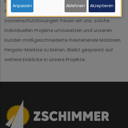
Mit unserem Standort in Hamburg und unserer
und
Anpassen
Ablehnen
Akzeptieren
Spezialisierung auf hochwertige
Cookies
Sonnenschutzlösungen freuen wir uns, solche
individuellen Projekte umzusetzen und unseren
Kunden maßgeschneiderte freistehende Markisen,
Pergola-Markise zu bieten. Bleibt gespannt auf
weitere Einblicke in unsere Projekte.