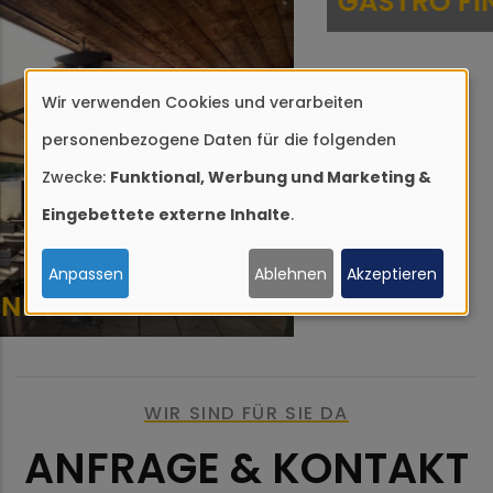
Wir verwenden Cookies und verarbeiten
Verwendung
personenbezogene Daten für die folgenden
von
Zwecke:
Funktional, Werbung und Marketing &
personenbezogenen
Eingebettete externe Inhalte
.
Daten
und
Anpassen
Ablehnen
Akzeptieren
Cookies
GASTRO FINO
WIR SIND FÜR SIE DA
ANFRAGE & KONTAKT