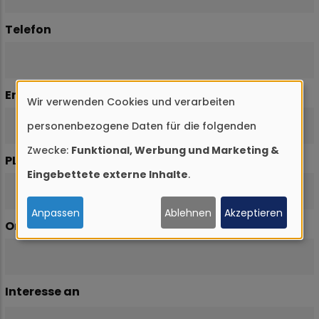
Telefon
Email
Wir verwenden Cookies und verarbeiten
Verwendung
personenbezogene Daten für die folgenden
von
Zwecke:
Funktional, Werbung und Marketing &
personenbezogenen
PLZ
Eingebettete externe Inhalte
.
Daten
und
Anpassen
Ablehnen
Akzeptieren
Ort
Cookies
Interesse an