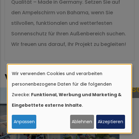
Qualität – Made in Germany. Setzen Sie auf
den Ampelschirm von Bahama, wenn Sie
stilvollen, funktionalen und wetterfesten
Sonnenschutz für Ihren Außenbereich suchen.
Wir freuen uns darauf, Ihr Projekt zu begleiten!
Wir verwenden Cookies und verarbeiten
Vergleichbare Produkte
Verwendung
personenbezogene Daten für die folgenden
von
Zwecke:
Funktional, Werbung und Marketing &
personenbezogenen
Eingebettete externe Inhalte
.
Daten
und
Anpassen
Ablehnen
Akzeptieren
Cookies