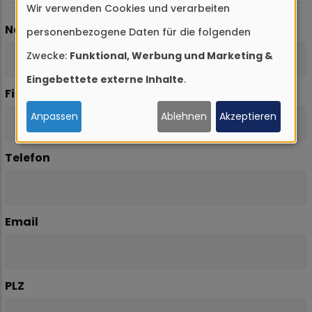
Wir verwenden Cookies und verarbeiten
Verwendung
Name
personenbezogene Daten für die folgenden
von
Zwecke:
Funktional, Werbung und Marketing &
personenbezogenen
Eingebettete externe Inhalte
.
Daten
Firma
und
Anpassen
Ablehnen
Akzeptieren
Cookies
Telefon
Email
PLZ