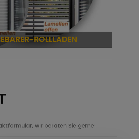
EN
T
ktformular, wir beraten Sie gerne!