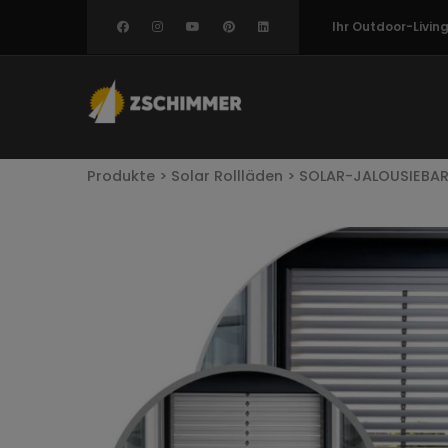
Direkt
Ihr Outdoor-Livi
zum
Inhalt
Pfadnavigation
Produkte >
Solar Rollläden >
SOLAR-JALOUSIEBAR