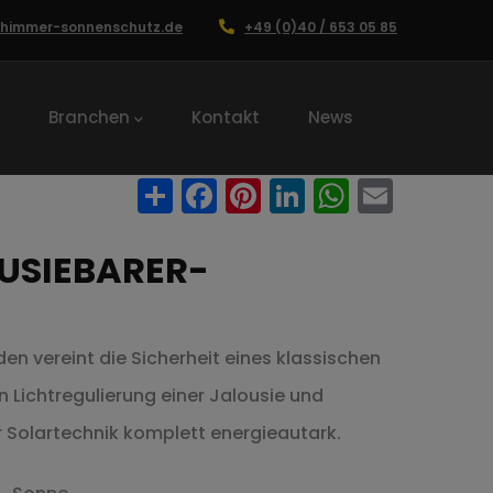
chimmer-sonnenschutz.de
+49 (0)40 / 653 05 85
Branchen
Kontakt
News
Share
Facebook
Pinterest
LinkedIn
WhatsA
Email
USIEBARER-
den vereint die Sicherheit eines klassischen
en Lichtregulierung einer Jalousie und
 Solartechnik komplett energieautark.