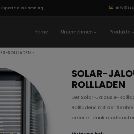
info@zs
ng Experte aus Hamburg
Hauptnavigation
Home
Unternehmen
Produkte
ER-ROLLLADEN >
SOLAR-JALO
ROLLLADEN
Der Solar-Jalousie-Rollla
Rollladens mit der flexibl
arbeitet dank modernster