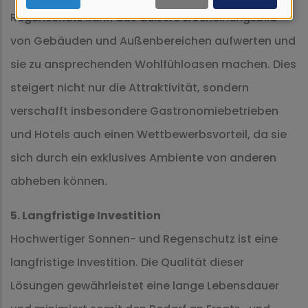
Cookies
Regenschutz kann das äußere Erscheinungsbild
von Gebäuden und Außenbereichen aufwerten und
sie zu ansprechenden Wohlfühloasen machen. Dies
steigert nicht nur die Attraktivität, sondern
verschafft insbesondere Gastronomiebetrieben
und Hotels auch einen Wettbewerbsvorteil, da sie
sich durch ein exklusives Ambiente von anderen
abheben können.
5. Langfristige Investition
Hochwertiger Sonnen- und Regenschutz ist eine
langfristige Investition. Die Qualität dieser
Lösungen gewährleistet eine lange Lebensdauer