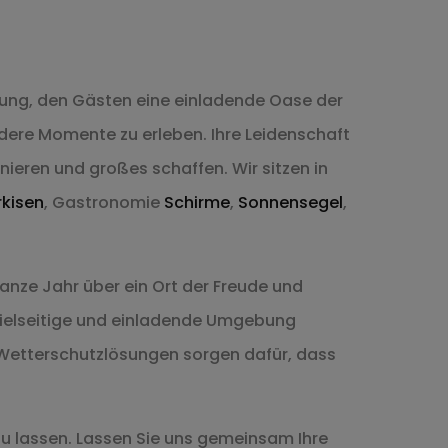
utung, den Gästen eine einladende Oase der
dere Momente zu erleben. Ihre Leidenschaft
ieren und großes schaffen. Wir sitzen in
kisen
, Gastronomie
Schirme
,
Sonnensegel
,
nze Jahr über ein Ort der Freude und
 vielseitige und einladende Umgebung
etterschutzlösungen sorgen dafür, dass
 zu lassen. Lassen Sie uns gemeinsam Ihre