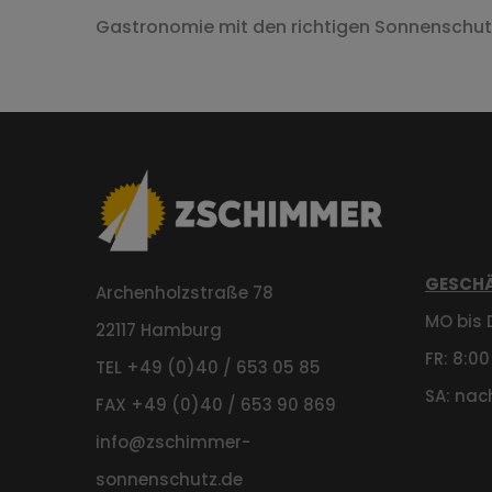
Gastronomie mit den richtigen Sonnenschut
GESCHÄ
Archenholzstraße 78
MO bis D
22117 Hamburg
FR: 8:00
TEL +49 (0)40 / 653 05 85
SA: nac
FAX +49 (0)40 / 653 90 869
info@zschimmer-
sonnenschutz.de