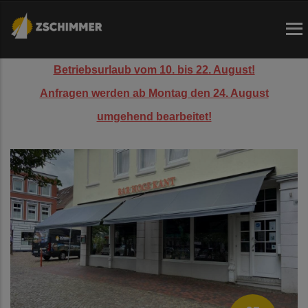
Direkt
zum
Inhalt
Betriebsurlaub vom 10. bis 22. August!
Anfragen werden ab Montag den 24. August
umgehend bearbeitet!