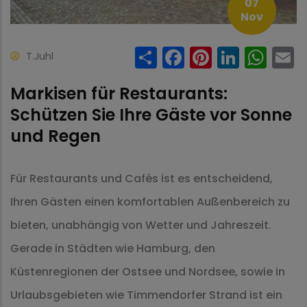
07
Nov
Share
Facebook
Pinteres
Linke
Wh
T.Juhl
Markisen für Restaurants:
Schützen Sie Ihre Gäste vor Sonne
und Regen
Für Restaurants und Cafés ist es entscheidend,
Ihren Gästen einen komfortablen Außenbereich zu
bieten, unabhängig von Wetter und Jahreszeit.
Gerade in Städten wie Hamburg, den
Küstenregionen der Ostsee und Nordsee, sowie in
Urlaubsgebieten wie Timmendorfer Strand ist ein