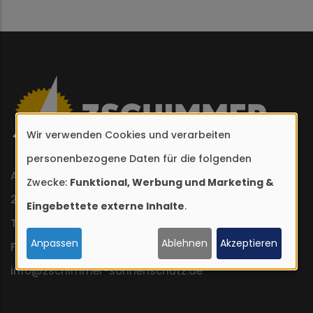
Wir verwenden Cookies und verarbeiten
Verwendung
personenbezogene Daten für die folgenden
von
Archenholzstraße 78
Zwecke:
Funktional, Werbung und Marketing &
personenbezogenen
22117 Hamburg
Eingebettete externe Inhalte
.
Daten
TEL +49 (0)40 / 653 05 85
und
Anpassen
Ablehnen
Akzeptieren
FAX +49 (0)40 / 653 90 869
Cookies
info@zschimmer-sonnenschutz.de