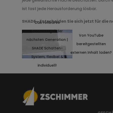
jede gewünschte Fläche beschatten. Durch 
ist fast jede Herausforderung lösbar.
SHADE - Entscheiden Sie sich jetzt für d
Das rollbares
Sonnensegel der
Von
YouTube
nächsten Generation |
bereitgestellten
SHADE Schatten-
externen Inhalt laden?
System, flexibel &
individuell!
GESCHÄ