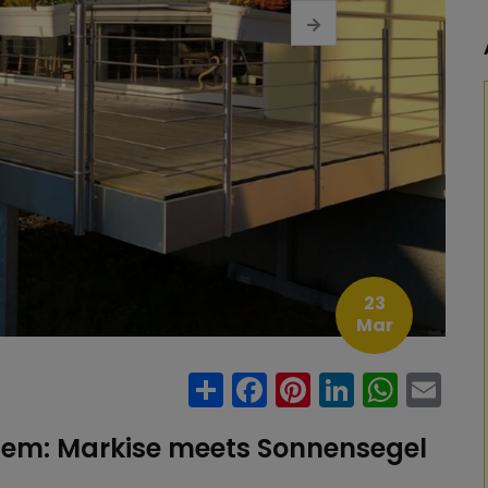
23
Mar
Share
Facebook
Pinterest
LinkedI
Wha
E
em: Markise meets Sonnensegel