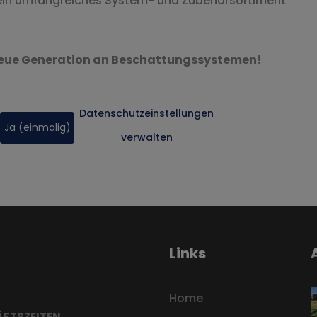
ein umfangreiches System- und Zubehörsortiment
ie neue Generation an Beschattungssystemen!
Datenschutzeinstellungen
Ja (einmalig)
verwalten
Links
Home
FTSZEITEN