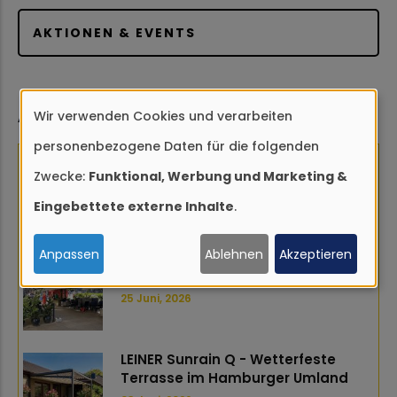
AKTIONEN & EVENTS
ABGESCHLOSSENE PROJEKTE
Wir verwenden Cookies und verarbeiten
Verwendung
personenbezogene Daten für die folgenden
von
Dachterrasse Sonnensegel
windstabil Hamburg
Zwecke:
Funktional, Werbung und Marketing &
personenbezogenen
09 Juli, 2026
Eingebettete externe Inhalte
.
Daten
und
Anpassen
Ablehnen
Akzeptieren
Markise für Gastronomie in
Cookies
Hamburg-Eppendorf
25 Juni, 2026
LEINER Sunrain Q - Wetterfeste
Terrasse im Hamburger Umland